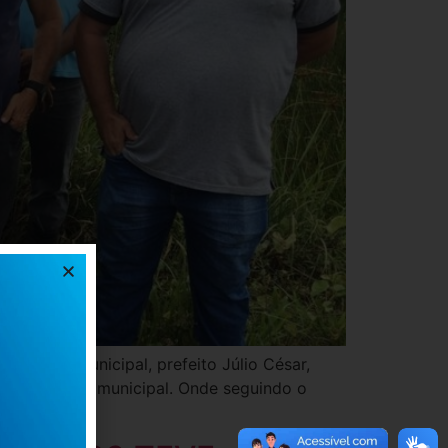
o gestor municipal, prefeito Júlio César,
es da gestão municipal. Onde seguindo o
…]