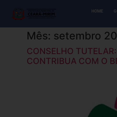
HOME
G
Mês:
setembro 2
CONSELHO TUTELAR: 
CONTRIBUA COM O B