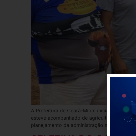
A Prefeitura de Ceará-Mirim iniciará pelo qua
esteve acompanhado de agricultores, represe
planejamento da administração municipal, a 