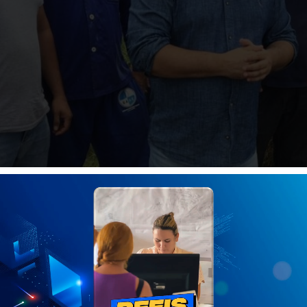
rto ano consecutivo a limpeza dos rios do Baixo Vale, onde 
ntantes da empresa que realizará o serviço e colaborador
prefeitura, aguardou a passagem do período das chuvas, [