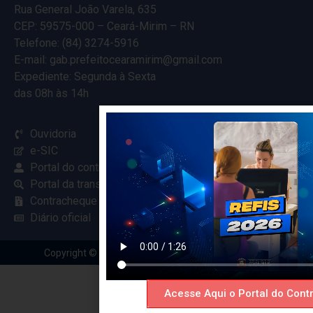
Rua General João Varela, 635
CEP: 59575-000 – Ceará-Mirim – RN
Telefone: (84) 3274-5916
E-mail: gab.prefeitocearamirim@gmail.com
Expediente: Segunda à Sexta
das 08h às 14h
Ouvidoria
e-SIC
Portal do contribuinte
Portal da transparência
Contracheque online
Diário oficial
Copyright © 2024 Criado com
pela Renovar Web
Acesse Aqui o Portal do Contr