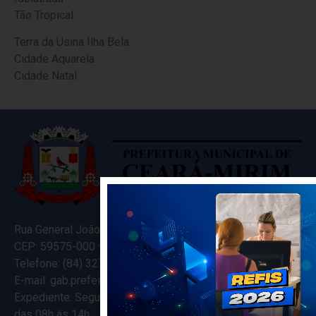
Tão Tropical
Terra da Usina Ilha Bela
Cidade Aquarela
Cidade Natal
Rua General João Varela, 635
CEP: 59575-000 – Ceará-Mirim – RN
Telefone: (84) 3274-5916
E-mail: gab.prefeitocearamirim@gmail.com
Expediente: Segunda à Sexta
das 08h às 14h