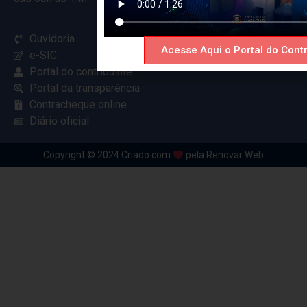
Ouvidoria
Acesse Aqui o Portal do Contr
e-SIC
Portal do contribuinte
Portal da transparência
Contracheque online
Diário oficial
Copyright © 2024 Criado com
pela Renovar Web