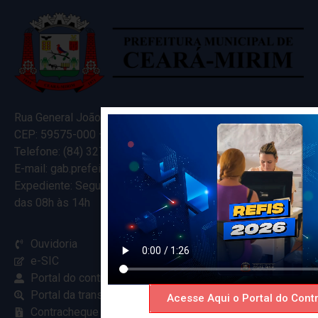
Rua General João Varela, 635
CEP: 59575-000 – Ceará-Mirim – RN
Telefone: (84) 3274-5916
E-mail: gab.prefeitocearamirim@gmail.com
Expediente: Segunda à Sexta
das 08h às 14h
Ouvidoria
e-SIC
Portal do contribuinte
Portal da transparência
Acesse Aqui o Portal do Contr
Contracheque online