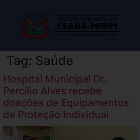
Tag:
Saúde
Hospital Municipal Dr.
Percílio Alves recebe
doações de Equipamentos
de Proteção Individual