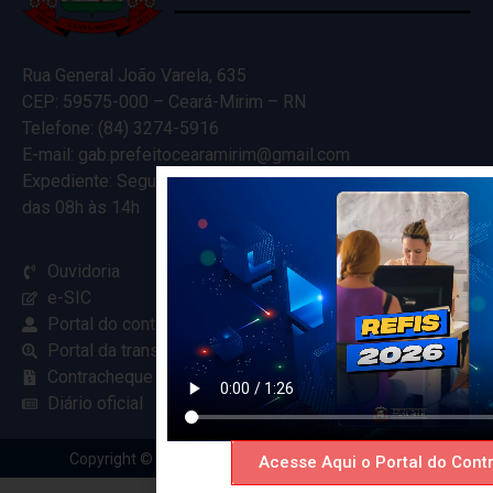
Rua General João Varela, 635
CEP: 59575-000 – Ceará-Mirim – RN
Telefone: (84) 3274-5916
E-mail: gab.prefeitocearamirim@gmail.com
Expediente: Segunda à Sexta
das 08h às 14h
Ouvidoria
e-SIC
Portal do contribuinte
Portal da transparência
Contracheque online
Diário oficial
Copyright © 2024 Criado com
pela Renovar Web
Acesse Aqui o Portal do Contr