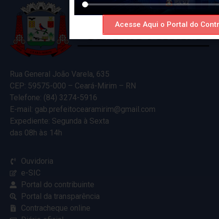
Acesse Aqui o Portal do Contr
Rua General João Varela, 635
CEP: 59575-000 – Ceará-Mirim – RN
Telefone: (84) 3274-5916
E-mail: gab.prefeitocearamirim@gmail.com
Expediente: Segunda à Sexta
das 08h às 14h
Ouvidoria
e-SIC
Portal do contribuinte
Portal da transparência
Contracheque online