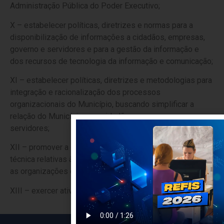
Administração Pública do Poder Executivo;
X – estabelecer políticas, diretrizes e normas para a
disponibilização de informações a cidadãos, empresas,
governo e servidores e para a gestão da informação e
dos recursos de tecnologia da informação e comunicação;
XI – estabelecer políticas, diretrizes e metodologias para
integração e racionalização dos processos
organizacionais do Município, buscando simplificar a
relação do Município com cidadãos, empresas, governo e
servidores;
XII – promover a orientação normativa e a supervisão
técnica relativas às parcerias entre o Poder Executivo e
as organizações da sociedade civil; e
XIII – exercer atividades correlatas.