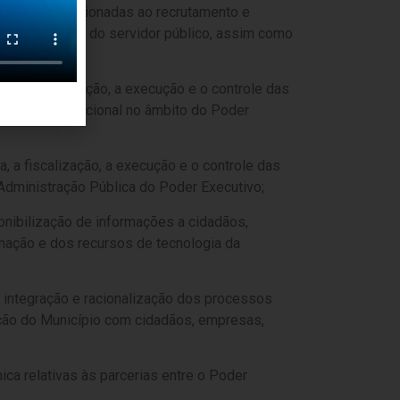
 humanos direcionadas ao recrutamento e
e à valorização do servidor público, assim como
ementação;
ca, a fiscalização, a execução e o controle das
de saúde ocupacional no âmbito do Poder
a, a fiscalização, a execução e o controle das
Administração Pública do Poder Executivo;
ponibilização de informações a cidadãos,
mação e dos recursos de tecnologia da
ra integração e racionalização dos processos
lação do Município com cidadãos, empresas,
ica relativas às parcerias entre o Poder