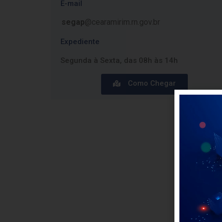
E-mail
segap
@cearamirim.rn.gov.br
Expediente
Segunda à Sexta, das 08h às 14h
Como Chegar