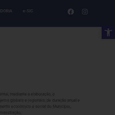
IDORIA
e-SIC
Barra de Fe
ental, mediante a elaboração, o
etos globais e regionais, de duração anual e
imento econômico e social do Município,
ministração;