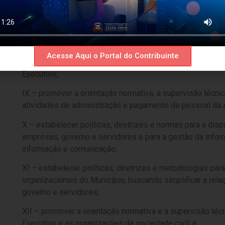
VII – estabelecer normas, ações e políticas de recursos
seleção, à avaliação, ao desenvolvimento, à qualificação 
orientar, coordenar, acompanhar e supervisionar sua impl
VIII – promover a orientação normativa, a supervisão técni
Acesse Aqui o Portal do Contribuinte
atividades de perícia médica, bem como gerir a política 
Executivo;
IX – promover a orientação normativa, a supervisão técnic
atividades de administração e pagamento de pessoal da 
X – estabelecer políticas, diretrizes e normas para a dis
empresas, governo e servidores e para a gestão da infor
informação e comunicação;
XI – estabelecer políticas, diretrizes e metodologias pa
organizacionais do Município, buscando simplificar a re
governo e servidores;
XII – promover a orientação normativa e a supervisão técn
Executivo e as organizações da sociedade civil; e