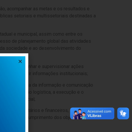
ução, acompanhar as metas e os resultados e
úblicas setoriais e multissetoriais destinadas a
stadual e municipal, assim como entre os
esso de planejamento global das atividades
 da sociedade e ao desenvolvimento do
rdenar, acompanhar e supervisionar ações
nicipal e gerir informações institucionais;
ão de tecnologia da informação e comunicação
 a coordenação logística, a execução e o
ransporte oficial;
cursos orçamentários e financeiros, tendo em
lica, para o cumprimento dos objetivos e
ção;