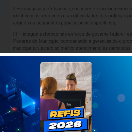
II – assegurar a efetividade, conceber e articular a exec
identificar as restrições e as dificuldades das políticas p
regiões ou segmentos populacionais específicos;
III – integrar esforços nas esferas de governo federal, e
Poderes do Município, coordenando e gerenciando o proc
municipais, visando ao melhor atendimento às demandas
Município;
IV – propor e difundir modelos, estabelecer normas, coo
voltadas para a modernização da Administração Pública Mu
V – propor, programar e difundir políticas de modernizaç
do Município, bem como promover a orientação normativa,
controle das atividades relativas a patrimônio, compras e t
VI – coordenar, compatibilizar e avaliar a alocação de re
vista as necessidades das unidades da Administração Púb
metas governamentais, bem como acompanhar sua execu