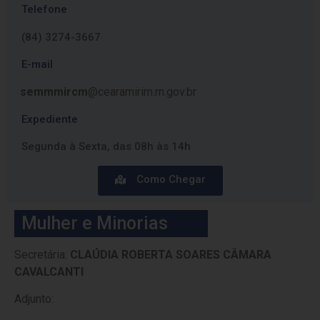
Telefone
(84) 3274-3667
E-mail
semmmircm
@cearamirim.rn.gov.br
Expediente
Segunda à Sexta, das 08h às 14h
Como Chegar
Mulher e Minorias
Secretária:
CLAÚDIA ROBERTA SOARES CÂMARA
CAVALCANTI
Adjunto: