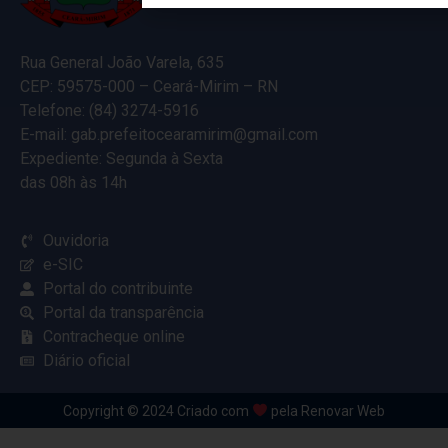
Rua General João Varela, 635
CEP: 59575-000 – Ceará-Mirim – RN
Telefone: (84) 3274-5916
E-mail: gab.prefeitocearamirim@gmail.com
Expediente: Segunda à Sexta
das 08h às 14h
Ouvidoria
e-SIC
Portal do contribuinte
Portal da transparência
Contracheque online
Diário oficial
Copyright © 2024 Criado com
pela Renovar Web