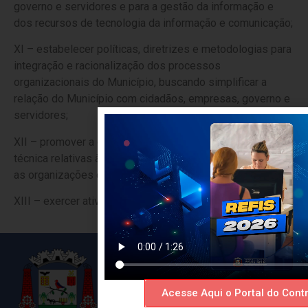
governo e servidores e para a gestão da informação e
dos recursos de tecnologia da informação e comunicação;
XI – estabelecer políticas, diretrizes e metodologias para
integração e racionalização dos processos
organizacionais do Município, buscando simplificar a
relação do Município com cidadãos, empresas, governo e
servidores;
XII – promover a orientação normativa e a supervisão
técnica relativas às parcerias entre o Poder Executivo e
as organizações da sociedade civil; e
XIII – exercer atividades correlatas.
Acesse Aqui o Portal do Contr