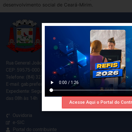
desenvolvimento social de Ceará-Mirim.
Rua General João Varela, 635
CEP: 59575-000 – Ceará-Mirim – RN
Telefone: (84) 3274-5916
E-mail: gab.prefeitocearamirim@gmail.com
Expediente: Segunda à Sexta
das 08h às 14h
Acesse Aqui o Portal do Contr
Ouvidoria
e-SIC
Portal do contribuinte