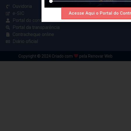
Ouvidoria
Acesse Aqui o Portal do Contr
e-SIC
Portal do contribuinte
Portal da transparência
Contracheque online
Diário oficial
Copyright © 2024 Criado com
pela Renovar Web