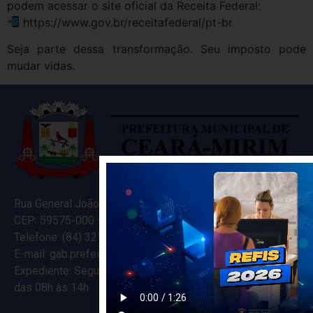
podem acessar o site oficial da Receita Federal:
https://www.gov.br/receitafederal/pt-br
Seja parte dessa transformação. Seu imposto pode
mudar vidas.
Rua General João Varela, 635
CEP: 59575-000 – Ceará-Mirim – RN
Telefone: (84) 3274-5916
E-mail: gab.prefeitocearamirim@gmail.com
Expediente: Segunda à Sexta
das 08h às 14h