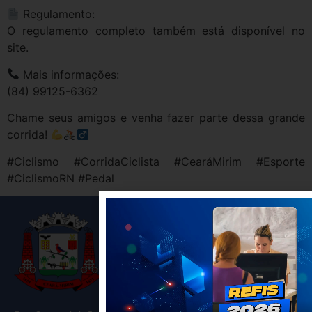
Regulamento:
O regulamento completo também está disponível no
site.
Mais informações:
(84) 99125-6362
Chame seus amigos e venha fazer parte dessa grande
corrida!
#Ciclismo #CorridaCiclista #CearáMirim #Esporte
#CiclismoRN #Pedal