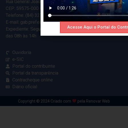
Rua General João Varela, 635
CEP: 59575-000 – Ceará-Mirim – RN
Telefone: (84) 3274-5916
E-mail: gab.prefeitocearamirim@gmail.com
Acesse Aqui o Portal do Contr
Expediente: Segunda à Sexta
das 08h às 14h
Ouvidoria
e-SIC
Portal do contribuinte
Portal da transparência
Contracheque online
Diário oficial
Copyright © 2024 Criado com
pela Renovar Web