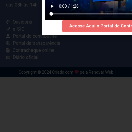
das 08h às 14h
Ouvidoria
Acesse Aqui o Portal do Contr
e-SIC
Portal do contribuinte
Portal da transparência
Contracheque online
Diário oficial
Copyright © 2024 Criado com
pela Renovar Web