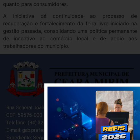
quanto para consumidores.
A iniciativa dá continuidade ao processo de
recuperação e fortalecimento da feira livre iniciado na
gestão passada, consolidando uma política permanente
de incentivo ao comércio local e de apoio aos
trabalhadores do município.
Rua General João Varela, 635
CEP: 59575-000 – Ceará-Mirim – RN
Telefone: (84) 3274-5916
E-mail: gab.prefeitocearamirim@gmail.com
Expediente: Segunda à Sexta