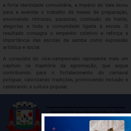
e forte identidade comunitária, a Império do Vale levou
para a avenida o trabalho de meses de preparação,
envolvendo ritmistas, passistas, comissão de frente,
alegorias e toda a comunidade ligada à escola. O
resultado consagra o empenho coletivo e reforça a
importância das escolas de samba como expressão
artística e social.
A conquista do vice-campeonato representa mais um
capítulo na trajetória da agremiação, que segue
contribuindo para o fortalecimento do carnaval
potiguar, valorizando tradições, promovendo inclusão e
celebrando a cultura popular.