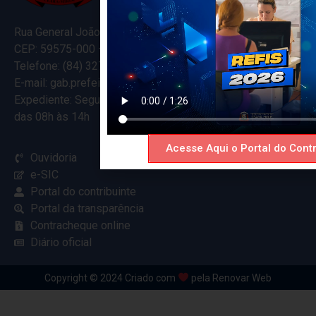
Rua General João Varela, 635
CEP: 59575-000 – Ceará-Mirim – RN
Telefone: (84) 3274-5916
E-mail: gab.prefeitocearamirim@gmail.com
Expediente: Segunda à Sexta
das 08h às 14h
Acesse Aqui o Portal do Contr
Ouvidoria
e-SIC
Portal do contribuinte
Portal da transparência
Contracheque online
Diário oficial
Copyright © 2024 Criado com
pela Renovar Web