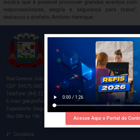
mostra que é possível promover grandes eventos com
responsabilidade, alegria e segurança para todos”,
destacou o prefeito Antônio Henrique.
Rua General João Varela, 635
CEP: 59575-000 – Ceará-Mirim – RN
Telefone: (84) 3274-5916
E-mail: gab.prefeitocearamirim@gmail.com
Expediente: Segunda à Sexta
das 08h às 14h
Acesse Aqui o Portal do Contr
Ouvidoria