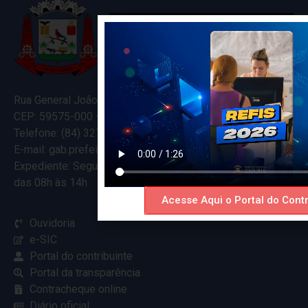
Rua General João Varela, 635
CEP: 59575-000 – Ceará-Mirim – RN
Telefone: (84) 3274-5916
E-mail: gab.prefeitocearamirim@gmail.com
Expediente: Segunda à Sexta
das 08h às 14h
Acesse Aqui o Portal do Contr
Ouvidoria
e-SIC
Portal do contribuinte
Portal da transparência
Contracheque online
Diário oficial