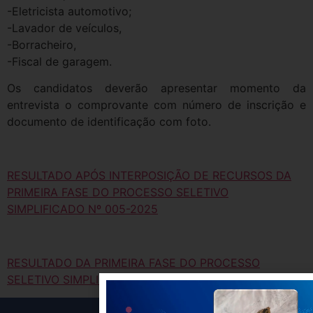
-Eletricista automotivo;
-Lavador de veículos,
-Borracheiro,
-Fiscal de garagem.
Os candidatos deverão apresentar momento da
entrevista o comprovante com número de inscrição e
documento de identificação com foto.
RESULTADO APÓS INTERPOSIÇÃO DE RECURSOS DA
PRIMEIRA FASE DO PROCESSO SELETIVO
SIMPLIFICADO Nº 005-2025
RESULTADO DA PRIMEIRA FASE DO PROCESSO
SELETIVO SIMPLIFICADO Nº 005-2025