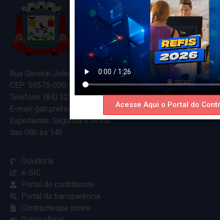
Rua General João Varela, 635
CEP: 59575-000 – Ceará-Mirim – RN
Telefone: (84) 3274-5916
Acesse Aqui o Portal do Contr
E-mail: gab.prefeitocearamirim@gmail.com
Expediente: Segunda à Sexta
das 08h às 14h
Ouvidoria
e-SIC
Portal do contribuinte
Portal da transparência
Contracheque online
Diário oficial