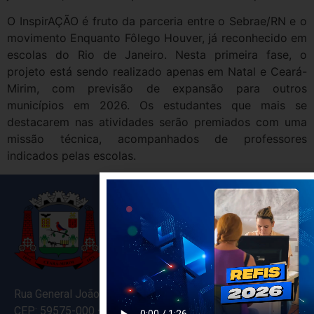
O InspirAÇÃO é fruto da parceria entre o Sebrae/RN e o
movimento Enquanto Fôlego Houver, já reconhecido em
escolas do Rio de Janeiro. Nesta primeira fase, o
projeto está sendo realizado apenas em Natal e Ceará-
Mirim, com previsão de expansão para outros
municípios em 2026. Os estudantes que mais se
destacarem nas atividades serão premiados com uma
missão técnica, acompanhados de professores
indicados pelas escolas.
Rua General João Varela, 635
CEP: 59575-000 – Ceará-Mirim – RN