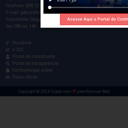
Telefone: (84) 3274-5916
E-mail: gab.prefeitocearamirim@gmail.com
Expediente: Segunda à Sexta
Acesse Aqui o Portal do Contr
das 08h às 14h
Ouvidoria
e-SIC
Portal do contribuinte
Portal da transparência
Contracheque online
Diário oficial
Copyright © 2024 Criado com
pela Renovar Web