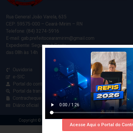
Rua General João Varela, 635
CEP: 59575-000 – Ceará-Mirim – RN
Telefone: (84) 3274-5916
E-mail: gab.prefeitocearamirim@gmail.com
Expediente: Segunda à Sexta
das 08h às 14h
Ouvidoria
e-SIC
Portal do contribuinte
Portal da transparência
Contracheque online
Diário oficial
Copyright © 2024 Criado com
pela Renovar Web
Acesse Aqui o Portal do Contr