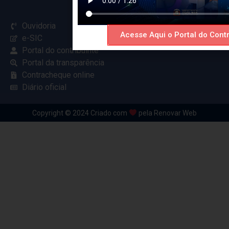
Ouvidoria
Acesse Aqui o Portal do Contr
e-SIC
Portal do contribuinte
Portal da transparência
Contracheque online
Diário oficial
Copyright © 2024 Criado com
pela Renovar Web