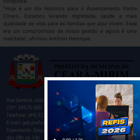
conquista:
“Hoje é um dia histórico para o Assentamento Padre
Cícero. Estamos levando dignidade, saúde e mais
qualidade de vida para as famílias que aqui vivem. Esse
era um compromisso da nossa gestão e agora é uma
realidade”, afirmou Antônio Henrique.
Rua General João Varela, 635
CEP: 59575-000 – Ceará-Mirim – RN
Telefone: (84) 3274-5916
E-mail: gab.prefeitocearamirim@gmail.com
Expediente: Segunda à Sexta
das 08h às 14h