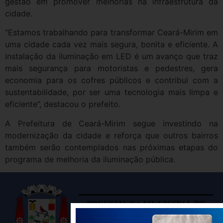
gestão em promover melhorias na infraestrutura da
cidade.
“Estamos trabalhando para transformar Ceará-Mirim em
uma cidade cada vez mais segura, bonita e eficiente. A
instalação da iluminação em LED é um avanço que traz
mais segurança para motoristas e pedestres, gera
economia para os cofres públicos e contribui com a
sustentabilidade, por ser uma tecnologia mais limpa e
eficiente”, destacou o prefeito.
A Prefeitura de Ceará-Mirim segue investindo na
modernização da cidade e reforça que outros bairros
também serão contemplados nas próximas etapas do
programa de melhoria da iluminação pública.