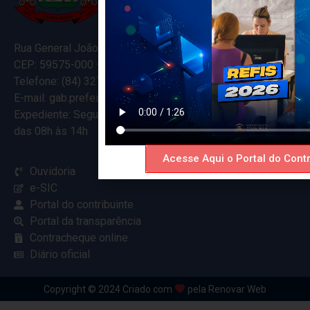
Rua General João Varela, 635
CEP: 59575-000 – Ceará-Mirim – RN
Telefone: (84) 3274-5916
E-mail: gab.prefeitocearamirim@gmail.com
Expediente: Segunda à Sexta
das 08h às 14h
Acesse Aqui o Portal do Contr
Ouvidoria
e-SIC
Portal do contribuinte
Portal da transparência
Contracheque online
Diário oficial
Copyright © 2024 Criado com
pela Renovar Web