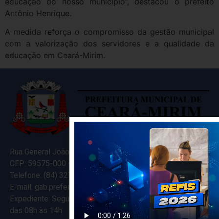
educação do nosso município”, destacou o prefeito
Antônio Henrique.
A medida reforça o compromisso da gestão municipal
com a valorização dos servidores e a qualidade da
educação em Ceará-Mirim.
Rua General João Varela, 635
CEP: 59575-000 – Ceará-Mirim – RN
Telefone: (84) 3274-5916
E-mail: gab.prefeitocearamirim@gmail.com
Expediente: Segunda à Sexta
das 08h às 14h