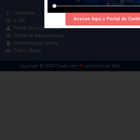
Ouvidoria
Acesse Aqui o Portal do Contr
e-SIC
Portal do contribuinte
Portal da transparência
Contracheque online
Diário oficial
Copyright © 2024 Criado com
pela Renovar Web