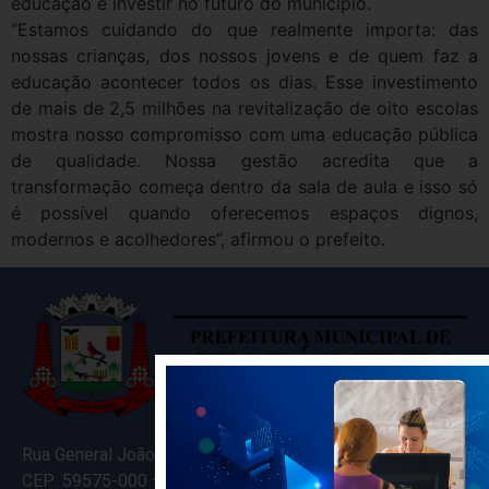
educação é investir no futuro do município.
“Estamos cuidando do que realmente importa: das
nossas crianças, dos nossos jovens e de quem faz a
educação acontecer todos os dias. Esse investimento
de mais de 2,5 milhões na revitalização de oito escolas
mostra nosso compromisso com uma educação pública
de qualidade. Nossa gestão acredita que a
transformação começa dentro da sala de aula e isso só
é possível quando oferecemos espaços dignos,
modernos e acolhedores”, afirmou o prefeito.
Rua General João Varela, 635
CEP: 59575-000 – Ceará-Mirim – RN