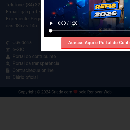
Telefone: (84) 3274-5916
E-mail: gab.prefeitocearamirim@gmail.com
Expediente: Segunda à Sexta
das 08h às 14h
Ouvidoria
Acesse Aqui o Portal do Contr
e-SIC
Portal do contribuinte
Portal da transparência
Contracheque online
Diário oficial
Copyright © 2024 Criado com
pela Renovar Web