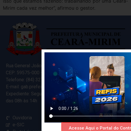
isso que estamos fazendo: trabalhando por uma Ceará-
Mirim cada vez melhor”, afirmou o gestor.
Rua General João Varela, 635
CEP: 59575-000 – Ceará-Mirim – RN
Telefone: (84) 3274-5916
E-mail: gab.prefeitocearamirim@gmail.com
Expediente: Segunda à Sexta
das 08h às 14h
Ouvidoria
e-SIC
Acesse Aqui o Portal do Contr