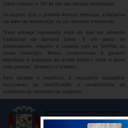
CRAS Urbano) e 13h às 16h nas demais localidades.
De acordo com o prefeito Antônio Henrique, a iniciativa
vai além da distribuição de um alimento tradicional.
“Essa entrega representa mais do que um alimento
tradicional da Semana Santa. É um gesto de
solidariedade, respeito e cuidado com as famílias do
nosso município. Nosso compromisso é garantir
dignidade e presença do poder público onde o povo
mais precisa”, destacou o prefeito.
Para receber o benefício, é necessário apresentar
documento de identificação e comprovante de
residência no momento do cadastro.