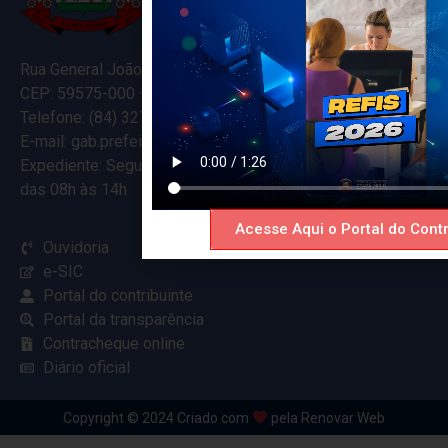
Rua General João Varela, 635
CEP: 59575-000 – Ceará-Mirim – RN
Telefone: (84) 3274-5916
E-mail: gab.prefeitocearamirim@gmail.com
Expediente: Segunda à Sexta
das 08h às 14h
Acesse Aqui o Portal do Contr
Ouvidoria
e-SIC
Portal do contribuinte
Portal da transparência
Contracheque online
Diário oficial
Copyright © 2024 Criado com
pela Renovar Web