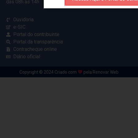
das 08h às 14h
Ouvidoria
e-SIC
Portal do contribuinte
Portal da transparência
Contracheque online
Diário oficial
Copyright © 2024 Criado com
pela Renovar Web