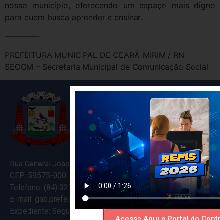
nosso município, oferecendo um espaço mais digno
para quem busca aprender e ensinar.
————-
PREFEITURA MUNICIPAL DE CEARÁ-MIRIM / RN
SECOM – Secretaria Municipal de Comunicação Social
Rua General João Varela, 635
CEP: 59575-000 – Ceará-Mirim – RN
Telefone: (84) 3274-5916
E-mail: gab.prefeitocearamirim@gmail.com
Expediente: Segunda à Sexta
Acesse Aqui o Portal do Contr