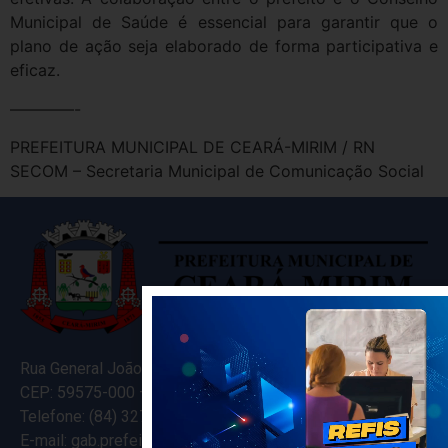
Municipal de Saúde é essencial para garantir que o
plano de ação seja elaborado de forma participativa e
eficaz.
————-
PREFEITURA MUNICIPAL DE CEARÁ-MIRIM / RN
SECOM – Secretaria Municipal de Comunicação Social
Rua General João Varela, 635
CEP: 59575-000 – Ceará-Mirim – RN
Telefone: (84) 3274-5916
E-mail: gab.prefeitocearamirim@gmail.com