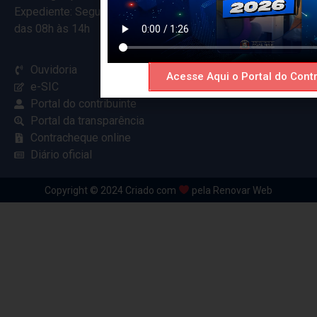
Expediente: Segunda à Sexta
das 08h às 14h
Ouvidoria
Acesse Aqui o Portal do Contr
e-SIC
Portal do contribuinte
Portal da transparência
Contracheque online
Diário oficial
Copyright © 2024 Criado com
pela Renovar Web