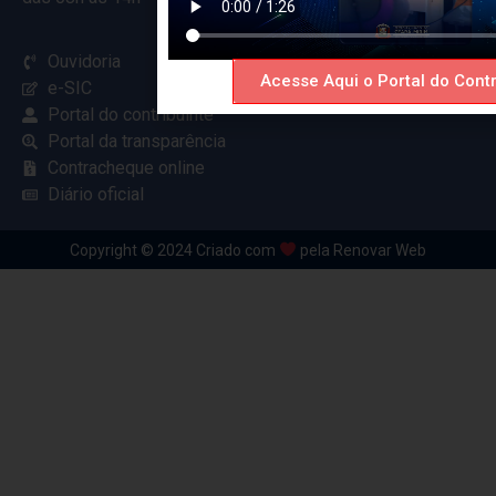
Ouvidoria
Acesse Aqui o Portal do Contr
e-SIC
Portal do contribuinte
Portal da transparência
Contracheque online
Diário oficial
Copyright © 2024 Criado com
pela Renovar Web