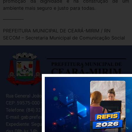
promoção da dignidade e na construção de um
ambiente mais seguro e justo para todas.
————-
PREFEITURA MUNICIPAL DE CEARÁ-MIRIM / RN
SECOM – Secretaria Municipal de Comunicação Social
Rua General João Varela, 635
CEP: 59575-000 – Ceará-Mirim – RN
Telefone: (84) 3274-5916
E-mail: gab.prefeitocearamirim@gmail.com
Expediente: Segunda à Sexta
das 08h às 14h