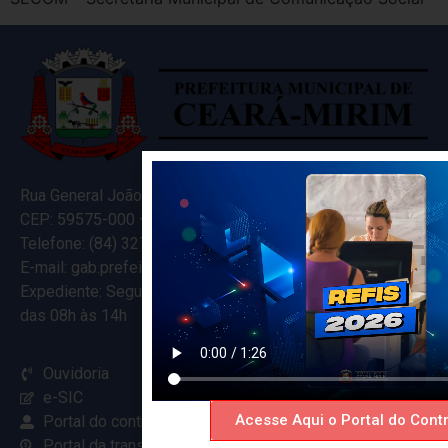
Rua General João Varela, 635
CEP: 59575-000 – Ceará-Mirim – RN
Telefone: (84) 3274-5916
E-mail: gab.prefeitocearamirim@gmail.com
Expediente: Segunda à Sexta
das 08h às 14h
Ouvidoria
e-SIC
Acesse Aqui o Portal do Contr
Portal do contribuinte
Portal da transparência