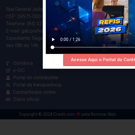
Rua General João Varela, 635
CEP: 59575-000 – Ceará-Mirim – RN
Telefone: (84) 3274-5916
E-mail: gab.prefeitocearamirim@gmail.com
Expediente: Segunda à Sexta
das 08h às 14h
Acesse Aqui o Portal do Contr
Ouvidoria
e-SIC
Portal do contribuinte
Portal da transparência
Contracheque online
Diário oficial
Copyright © 2024 Criado com
pela Renovar Web