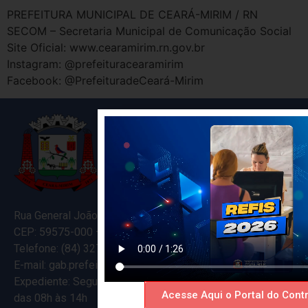
PREFEITURA MUNICIPAL DE CEARÁ-MIRIM / RN
SECOM – Secretaria Municipal de Comunicação Social
Site Oficial: www.cearamirim.rn.gov.br
Instagram: @prefeituracearamirim
Facebook: @PrefeituradeCeará-Mirim
Rua General João Varela, 635
CEP: 59575-000 – Ceará-Mirim – RN
Telefone: (84) 3274-5916
E-mail: gab.prefeitocearamirim@gmail.com
Expediente: Segunda à Sexta
Acesse Aqui o Portal do Contr
das 08h às 14h