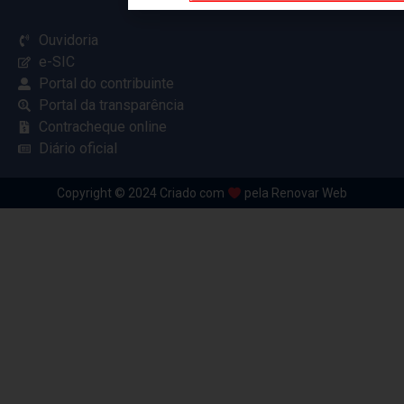
Ouvidoria
e-SIC
Portal do contribuinte
Portal da transparência
Contracheque online
Diário oficial
Copyright © 2024 Criado com
pela Renovar Web