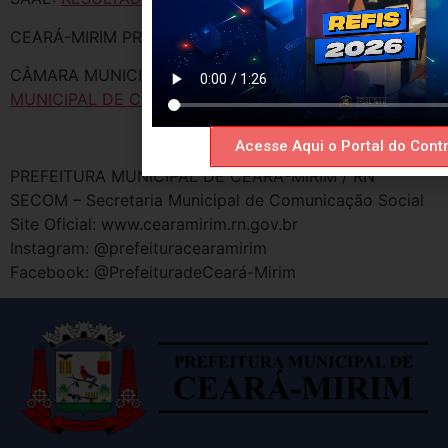
CEARÁ-MIRIM PREVI:
RESULTADO CEARÁ-MIRIM PREVI
CÂMARA MUNICIPAL:
RESULTADO CÂMARA
MUNICIPAL DE CEARÁ-MIRIM
Acesse Aqui o Portal do Contr
PREFEITURA MUNICIPAL DE CEARÁ-MIRIM / RN
SECOM – Secretaria Municipal de Comunicação Social
Site Oficial: www.cearamirim.rn.gov.br
Instagram: @prefeituracearamirim
Facebook: @PrefeituradeCeará-Mirim