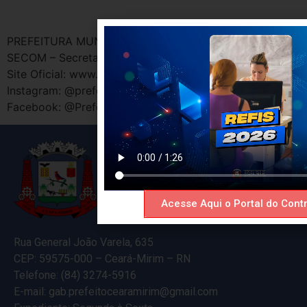
PREFEITURA MUNICIPAL DE CEARÁ-MIRIM / RN
SECOM – Secretaria Municipal de Comunicação Social
Site Oficial: www.cearamirim.rn.gov.br
Instagram: @prefeituracearamirim
Facebook: @PrefeituradeCeará-Mirim
Acesse Aqui o Portal do Contr
Rua General João Varela, 635
CEP: 59575-000 – Ceará-Mirim – RN
Telefone: (84) 3274-5916
E-mail: gab.prefeitocearamirim@gmail.com