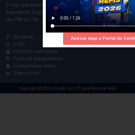
E-mail: gab.prefeitocearamirim@gmail.com
Expediente: Segunda à Sexta
das 08h às 14h
Ouvidoria
Acesse Aqui o Portal do Contr
e-SIC
Portal do contribuinte
Portal da transparência
Contracheque online
Diário oficial
Copyright © 2024 Criado com
pela Renovar Web