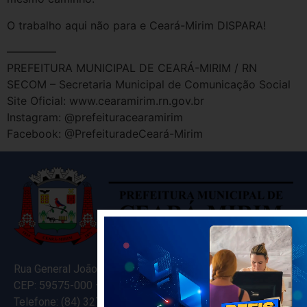
O trabalho aqui não para e Ceará-Mirim DISPARA!
————–
PREFEITURA MUNICIPAL DE CEARÁ-MIRIM / RN
SECOM – Secretaria Municipal de Comunicação Social
Site Oficial: www.cearamirim.rn.gov.br
Instagram: @prefeituracearamirim
Facebook: @PrefeituradeCeará-Mirim
Rua General João Varela, 635
CEP: 59575-000 – Ceará-Mirim – RN
Telefone: (84) 3274-5916