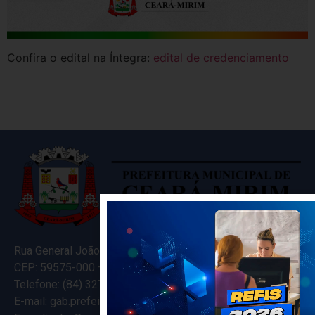
Confira o edital na Íntegra:
edital de credenciamento
Rua General João Varela, 635
CEP: 59575-000 – Ceará-Mirim – RN
Telefone: (84) 3274-5916
E-mail: gab.prefeitocearamirim@gmail.com