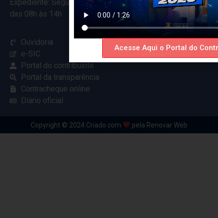
Expediente: Segunda à Sexta
das 08h às 14h
Ouvidoria
Acesse Aqui o Portal do Contr
e-SIC
Portal do contribuinte
Portal da transparência
Contracheque online
Diário oficial
Copyright © 2024 Criado com
pela Renovar Web