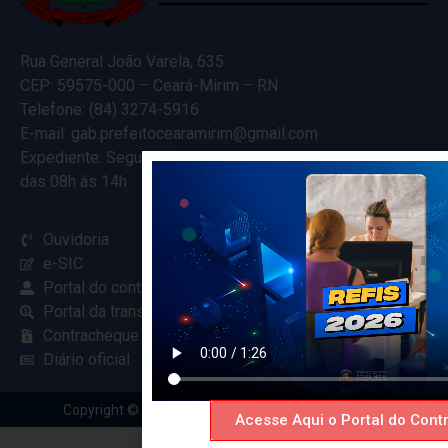
Rua General João Varela, 635
CEP: 59575-000 – Ceará-Mirim – RN
Telefone: (84) 3274-5916
E-mail: gab.prefeitocearamirim@gmail.com
Expediente: Segunda à Sexta
das 08h às 14h
Ouvidoria
e-SIC
Portal do contribuinte
Portal da transparência
Contracheque online
Diário oficial
Copyright © 2024 Criado com
pela Renovar Web
Acesse Aqui o Portal do Contr