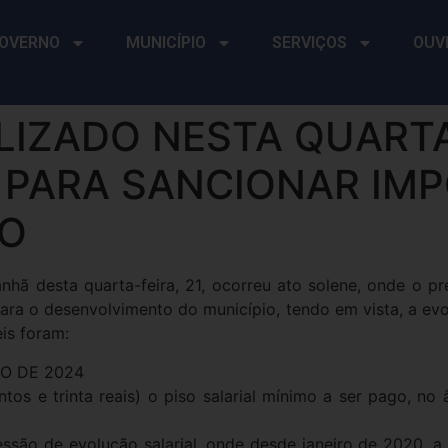
OVERNO
MUNICÍPIO
SERVIÇOS
OUV
LIZADO NESTA QUARTA-
PARA SANCIONAR IMP
IO
hã desta quarta-feira, 21, ocorreu ato solene, onde o p
 para o desenvolvimento do município, tendo em vista, a e
eis foram:
RO DE 2024
tos e trinta reais) o piso salarial mínimo a ser pago, no
ressão de evolução salarial, onde desde janeiro de 2020, a 