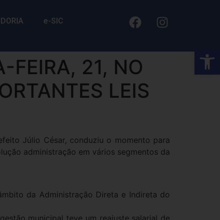
IDORIA
e-SIC
Barra de Fe
FEIRA, 21, NO
ORTANTES LEIS
refeito Júlio César, conduziu o momento para
volução administração em vários segmentos da
 âmbito da Administração Direta e Indireta do
gestão municipal teve um reajuste salarial de