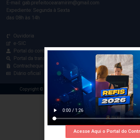
E-mail: gab.prefeitocearamirim@gmail.com
Expediente: Segunda à Sexta
das 08h às 14h
Ouvidoria
e-SIC
Portal do contribuinte
Portal da transparência
Contracheque online
Diário oficial
Copyright © 2024 Criado com
pela Renovar Web
Acesse Aqui o Portal do Contr