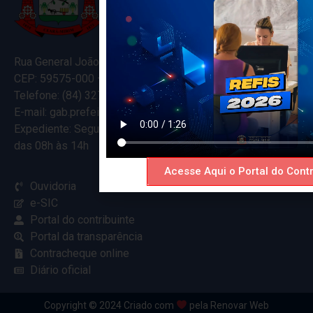
Rua General João Varela, 635
CEP: 59575-000 – Ceará-Mirim – RN
Telefone: (84) 3274-5916
E-mail: gab.prefeitocearamirim@gmail.com
Expediente: Segunda à Sexta
das 08h às 14h
Acesse Aqui o Portal do Contr
Ouvidoria
e-SIC
Portal do contribuinte
Portal da transparência
Contracheque online
Diário oficial
Copyright © 2024 Criado com
pela Renovar Web