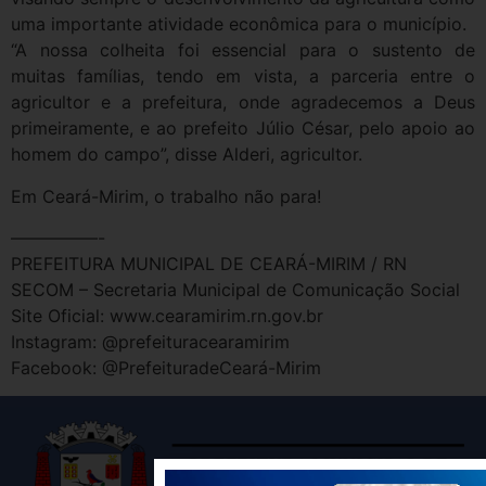
uma importante atividade econômica para o município.
“A nossa colheita foi essencial para o sustento de
muitas famílias, tendo em vista, a parceria entre o
agricultor e a prefeitura, onde agradecemos a Deus
primeiramente, e ao prefeito Júlio César, pelo apoio ao
homem do campo”, disse Alderi, agricultor.
Em Ceará-Mirim, o trabalho não para!
—————-
PREFEITURA MUNICIPAL DE CEARÁ-MIRIM / RN
SECOM – Secretaria Municipal de Comunicação Social
Site Oficial: www.cearamirim.rn.gov.br
Instagram: @prefeituracearamirim
Facebook: @PrefeituradeCeará-Mirim