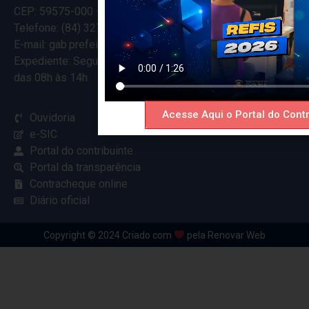
CEP: 59575-000 – Ceará-Mirim – RN
Telefone: (84) 3274-5916
E-mail: gab.prefeitocearamirim@gmail.com
Expediente: Segunda à Sexta
das 08h às 14h
Acesse Aqui o Portal do Contr
Ouvidoria
e-SIC
Portal do contribuinte
Portal da transparência
Contracheque online
Diário oficial
Copyright © 2024 Criado com
pela Renovar Web