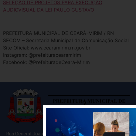
SELEÇÃO DE PROJETOS PARA EXECUÇÃO
AUDIOVISUAL DA LEI PAULO GUSTAVO
PREFEITURA MUNICIPAL DE CEARÁ-MIRIM / RN
SECOM – Secretaria Municipal de Comunicação Social
Site Oficial: www.cearamirim.rn.gov.br
Instagram: @prefeituracearamirim
Facebook: @PrefeituradeCeará-Mirim
Rua General João Varela, 635