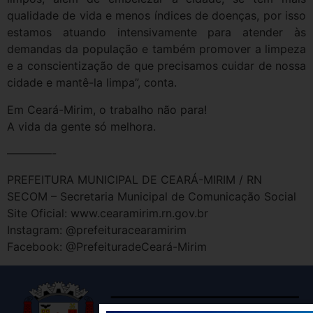
qualidade de vida e menos índices de doenças, por isso
estamos atuando intensivamente para atender às
demandas da população e também promover a limpeza
e a conscientização de que precisamos cuidar de nossa
cidade e mantê-la limpa”, conta.
Em Ceará-Mirim, o trabalho não para!
A vida da gente só melhora.
————-
PREFEITURA MUNICIPAL DE CEARÁ-MIRIM / RN
SECOM – Secretaria Municipal de Comunicação Social
Site Oficial: www.cearamirim.rn.gov.br
Instagram: @prefeituracearamirim
Facebook: @PrefeituradeCeará-Mirim