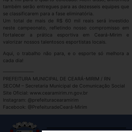
também serão entregues para as dezesseis equipes que
se classificarem para a fase eliminatória.
Um total de mais de R$ 60 mil reais será investido
neste campeonato, refletindo nosso compromisso em
fortalecer a prática esportiva em Ceará-Mirim e
valorizar nossos talentosos esportistas locais.
Aqui, o trabalho não para, e o esporte só melhora a
cada dia!
——————–
PREFEITURA MUNICIPAL DE CEARÁ-MIRIM / RN
SECOM – Secretaria Municipal de Comunicação Social
Site Oficial: www.cearamirim.rn.gov.br
Instagram: @prefeituracearamirim
Facebook: @PrefeituradeCeará-Mirim