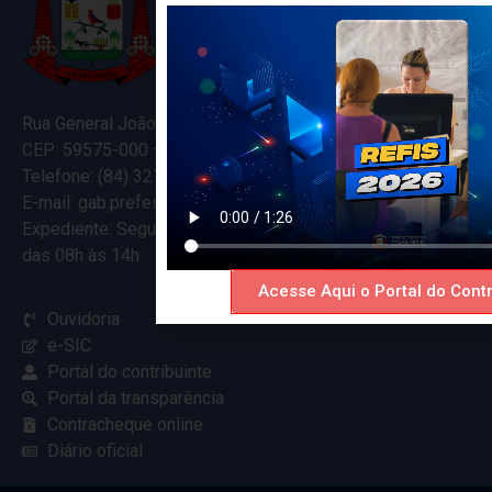
Rua General João Varela, 635
CEP: 59575-000 – Ceará-Mirim – RN
Telefone: (84) 3274-5916
E-mail: gab.prefeitocearamirim@gmail.com
Expediente: Segunda à Sexta
das 08h às 14h
Acesse Aqui o Portal do Contr
Ouvidoria
e-SIC
Portal do contribuinte
Portal da transparência
Contracheque online
Diário oficial