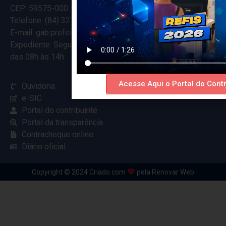
CEP: 59575-000 – Ceará-Mirim – RN
Telefone: (84) 3274-5916
E-mail: gab.prefeitocearamirim@gmail.com
Expediente: Segunda à Sexta
das 08h às 14h
Acesse Aqui o Portal do Contr
Ouvidoria
e-SIC
Portal do contribuinte
Portal da transparência
Contracheque online
Diário oficial
Copyright © 2024 Criado com
pela Renovar Web