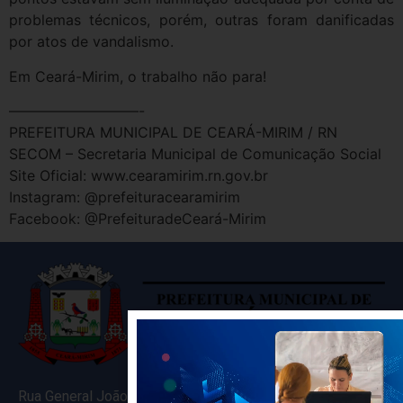
problemas técnicos, porém, outras foram danificadas
por atos de vandalismo.
Em Ceará-Mirim, o trabalho não para!
—————————-
PREFEITURA MUNICIPAL DE CEARÁ-MIRIM / RN
SECOM – Secretaria Municipal de Comunicação Social
Site Oficial: www.cearamirim.rn.gov.br
Instagram: @prefeituracearamirim
Facebook: @PrefeituradeCeará-Mirim
Rua General João Varela, 635