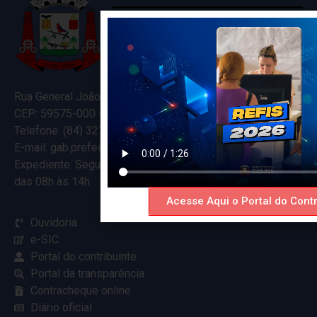
Rua General João Varela, 635
CEP: 59575-000 – Ceará-Mirim – RN
Telefone: (84) 3274-5916
E-mail: gab.prefeitocearamirim@gmail.com
Expediente: Segunda à Sexta
das 08h às 14h
Acesse Aqui o Portal do Contr
Ouvidoria
e-SIC
Portal do contribuinte
Portal da transparência
Contracheque online
Diário oficial