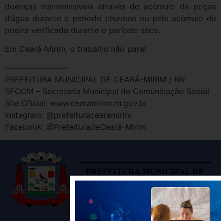
doenças transmissíveis através do acúmulo de poças
d’água durante o período chuvoso ou pelo acúmulo de
poeira verificada durante o período seco.
Em Ceará-Mirim, o trabalho não para!
————————
PREFEITURA MUNICIPAL DE CEARÁ-MIRIM / RN
SECOM – Secretaria Municipal de Comunicação Social
Site Oficial: www.cearamirim.rn.gov.br
Instagram: @prefeituracearamirim
Facebook: @PrefeituradeCeará-Mirim