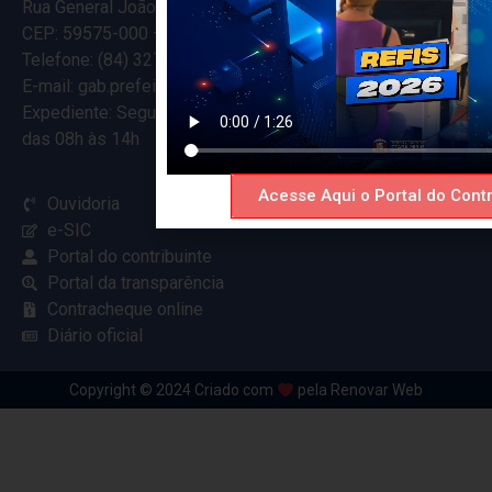
Rua General João Varela, 635
CEP: 59575-000 – Ceará-Mirim – RN
Telefone: (84) 3274-5916
E-mail: gab.prefeitocearamirim@gmail.com
Expediente: Segunda à Sexta
das 08h às 14h
Acesse Aqui o Portal do Contr
Ouvidoria
e-SIC
Portal do contribuinte
Portal da transparência
Contracheque online
Diário oficial
Copyright © 2024 Criado com
pela Renovar Web