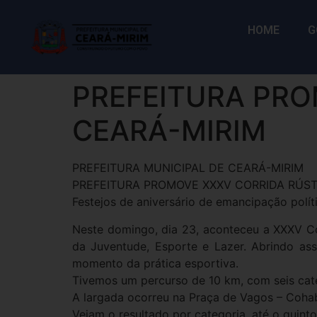
HOME
G
PREFEITURA PRO
CEARÁ-MIRIM
PREFEITURA MUNICIPAL DE CEARÁ-MIRIM
PREFEITURA PROMOVE XXXV CORRIDA RÚST
Festejos de aniversário de emancipação polít
Neste domingo, dia 23, aconteceu a XXXV Co
da Juventude, Esporte e Lazer. Abrindo as
momento da prática esportiva.
Tivemos um percurso de 10 km, com seis cate
A largada ocorreu na Praça de Vagos – Cohab
Vejam o resultado por categoria, até o quint