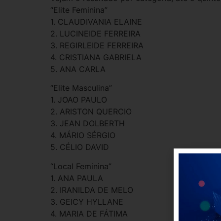
“Elite Feminina”
1. CLAUDIVANIA ELAINE
2. LUCINEIDE FERREIRA
3. REGIRLEIDE FERREIRA
4. CRISTIANA GABRIELA
5. ANA CARLA
“Elite Masculina”
1. JOAO PAULO
2. ARISTON QUERCIO
3. JEAN DOLBERTH
4. MÁRIO SÉRGIO
5. CÉLIO DAVID
“Local Feminina”
1. ANA PAULA
2. IRANILDA DE MELO
3. GEICY HYLLANE
4. MARIA DE FÁTIMA