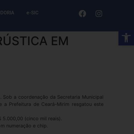
IDORIA
e-SIC
Barra de Fe
RÚSTICA EM
. Sob a coordenação da Secretaria Municipal
 a Prefeitura de Ceará-Mirim resgatou este
5.000,00 (cinco mil reais).
com numeração e chip.