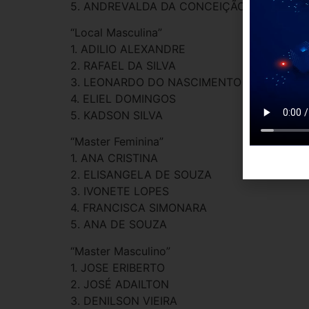
5. ANDREVALDA DA CONCEIÇÃO
“Local Masculina”
1. ADILIO ALEXANDRE
2. RAFAEL DA SILVA
3. LEONARDO DO NASCIMENTO
4. ELIEL DOMINGOS
5. KADSON SILVA
“Master Feminina”
1. ANA CRISTINA
2. ELISANGELA DE SOUZA
3. IVONETE LOPES
4. FRANCISCA SIMONARA
5. ANA DE SOUZA
“Master Masculino”
1. JOSE ERIBERTO
2. JOSÉ ADAILTON
3. DENILSON VIEIRA