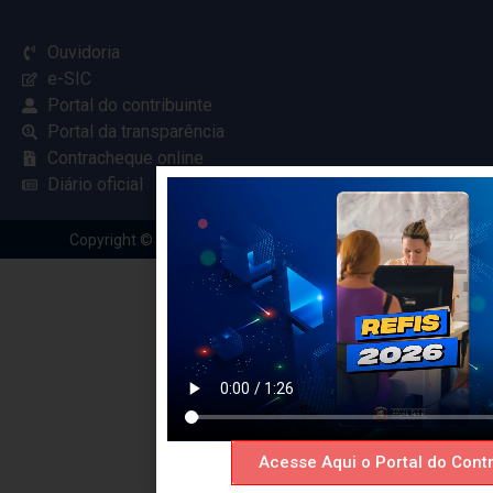
Ouvidoria
e-SIC
Portal do contribuinte
Portal da transparência
Contracheque online
Diário oficial
Copyright © 2024 Criado com
pela Renovar Web
Acesse Aqui o Portal do Contr