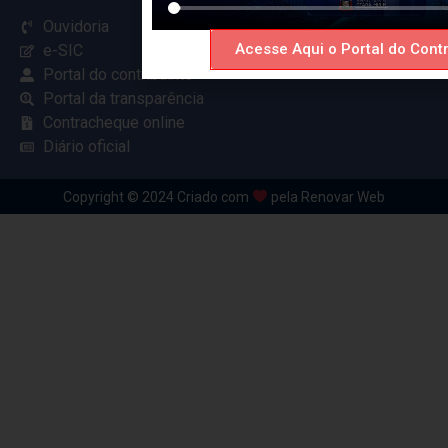
Ouvidoria
Acesse Aqui o Portal do Contr
e-SIC
Portal do contribuinte
Portal da transparência
Contracheque online
Diário oficial
Copyright © 2024 Criado com
pela Renovar Web