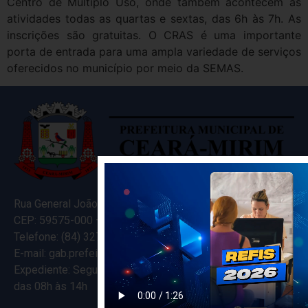
Centro de Multiplo Uso, onde também acontecem as
atividades todas as quartas e sextas, das 6h às 7h. As
inscrições são gratuitas. O CRAS é uma importante
porta de entrada para uma ampla variedade de serviços
oferecidos no município por meio da SEMAS.
Rua General João Varela, 635
CEP: 59575-000 – Ceará-Mirim – RN
Telefone: (84) 3274-5916
E-mail: gab.prefeitocearamirim@gmail.com
Expediente: Segunda à Sexta
das 08h às 14h