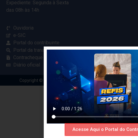
Expediente: Segunda à Sexta
das 08h às 14h
Ouvidoria
e-SIC
Portal do contribuinte
Portal da transparência
Contracheque online
Diário oficial
Copyright © 2024 Criado com
pela Renovar Web
Acesse Aqui o Portal do Contr