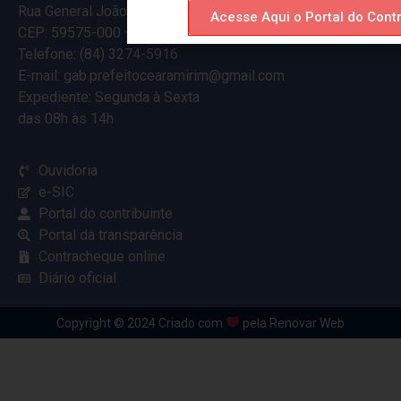
Rua General João Varela, 635
Acesse Aqui o Portal do Contr
CEP: 59575-000 – Ceará-Mirim – RN
Telefone: (84) 3274-5916
E-mail: gab.prefeitocearamirim@gmail.com
Expediente: Segunda à Sexta
das 08h às 14h
Ouvidoria
e-SIC
Portal do contribuinte
Portal da transparência
Contracheque online
Diário oficial
Copyright © 2024 Criado com
pela Renovar Web