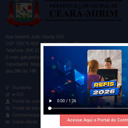
Rua General João Varela, 635
CEP: 59575-000 – Ceará-Mirim – RN
Telefone: (84) 3274-5916
E-mail: gab.prefeitocearamirim@gmail.com
Expediente: Segunda à Sexta
das 08h às 14h
Ouvidoria
e-SIC
Portal do contribuinte
Portal da transparência
Contracheque online
Acesse Aqui o Portal do Contr
Diário oficial